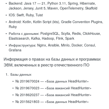
Backend:
Java 17 — 21, Python 3.11, Spring, Hibernate,
Jackson, Jersey, Junit 5, Maven, OpenTelemetry, Skaffold
IOS:
Swift, Ruby, Tuist
Android:
Kotlin, Kotlin Script (kts), Gradle Convention Plugins,
Ruby
Работа с данными:
PostgreSQL, Scylla, Redis, ClickHouse,
Elasticsearch, Kafka, Hadoop, Flink, Spark
Инфраструктура:
Nginx, Ansible, MinIo, Docker, Consul,
Grafana
Информация о правах на базы данных и программах
ЭВМ, включенных в реестр отечественного ПО
Базы данных
№ 2019670024 — «База данных HeadHunter»
№ 2019670023 — «База вакансий HeadHunter»
№ 2018620237 — «База вакансий HeadHunter»
№ 2015621803 — «База данных HeadHunter»