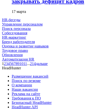
закрывать дефицит кадров
17 марта
HR-беседы
Управление персоналом
Поиск персонала
Собеседования
HR-маркетинг
Бренд работодателя
Оценка и развитие навыков
Трудовое право
Обновления
Автоматизация HR
1
2
3
4
5
6
7
8
9
10
11
...
214
дальше
HeadHunter
Размещение вакансий
Поиск по резюме
О компании
Наши вакансии
Реклама на сайте
Требования к ПО
Безопасный HeadHunter
HeadHunter API