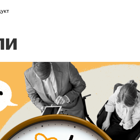
укт
ли