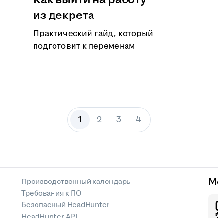
Как выйти на работу
из декрета
Практический гайд, который
подготовит к переменам
1
2
3
4
М
Производственный календарь
Требования к ПО
Безопасный HeadHunter
HeadHunter API