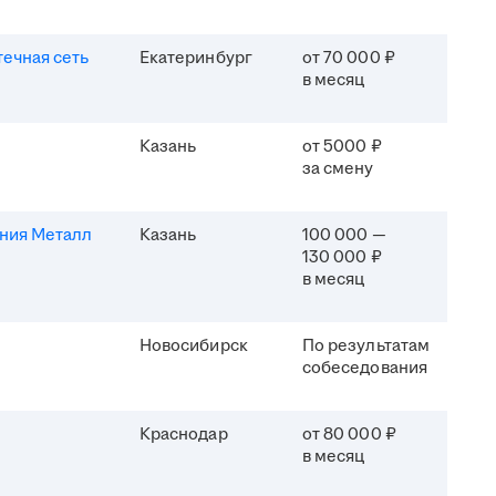
течная сеть
Екатеринбург
от 70 000 ₽
в месяц
Казань
от 5000 ₽
за смену
ния Металл
Казань
100 000 —
130 000 ₽
в месяц
Новосибирск
По результатам
собеседования
Краснодар
от 80 000 ₽
в месяц