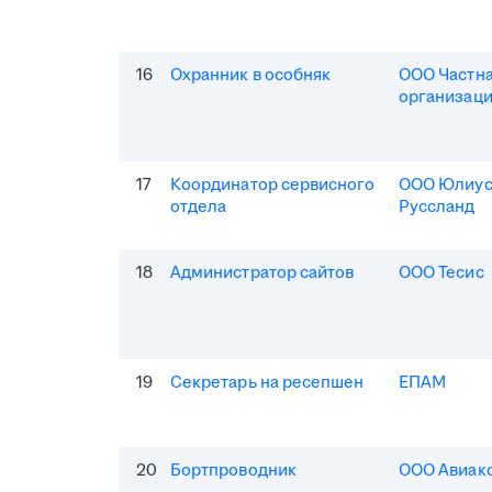
16
Охранник в особняк
ООО Частна
организаци
17
Координатор сервисного
ООО Юлиус
отдела
Руссланд
18
Администратор сайтов
ООО Тесис
19
Секретарь на ресепшен
ЕПАМ
20
Бортпроводник
ООО Авиак