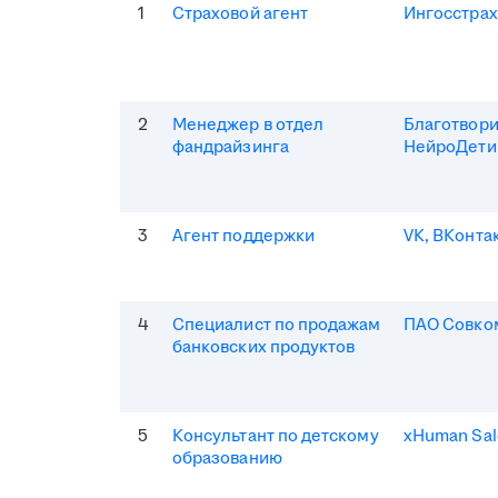
1
Страховой агент
Ингосстрах
2
Менеджер в отдел
Благотвор
фандрайзинга
НейроДети
3
Агент поддержки
VK, ВКонта
4
Специалист по продажам
ПАО Совко
банковских продуктов
5
Консультант по детскому
xHuman Sal
образованию