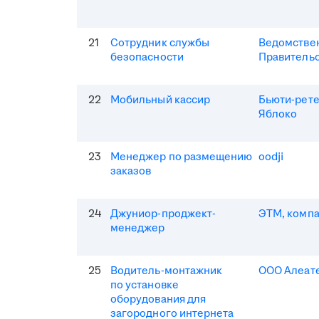
21
Сотрудник службы
Ведомствен
безопасности
Правитель
22
Мобильный кассир
Бьюти-рет
Яблоко
23
Менеджер по размещению
oodji
заказов
24
Джуниор-проджект-
ЭТМ, комп
менеджер
25
Водитель-монтажник
ООО Алеат
по установке
оборудования для
загородного интернета