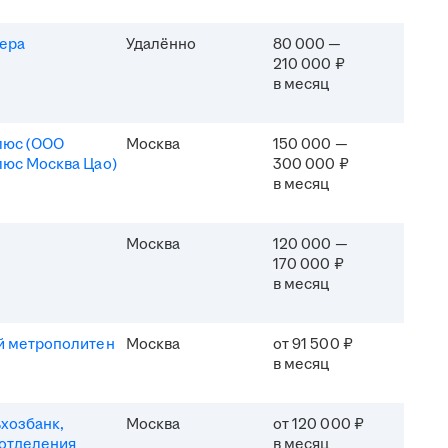
ера
Удалённо
80 000 —
210 000 ₽
в месяц
люс (ООО
Москва
150 000 —
юс Москва Цао)
300 000 ₽
в месяц
Москва
120 000 —
170 000 ₽
в месяц
й метрополитен
Москва
от 91 500 ₽
в месяц
хозбанк,
Москва
от 120 000 ₽
отделения
в месяц