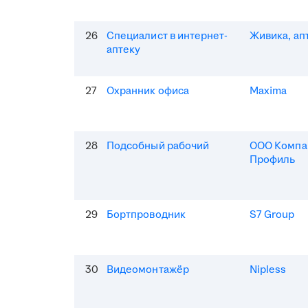
26
Специалист в интернет-
Живика, ап
аптеку
27
Охранник офиса
Maxima
28
Подсобный рабочий
ООО Компа
Профиль
29
Бортпроводник
S7 Group
30
Видеомонтажёр
Nipless