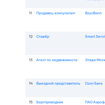
11
Продавец-консультант
ВкусВилл
12
Стажёр
Smart Serv
13
Агент по недвижимости
Этажи Мос
14
Выездной представитель
Ozon Банк
15
Бортпроводник
ПАО Аэроф