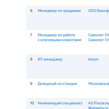
6
Менеджер по продажам
ООО Биосф
7
Менеджер по работе
Самолет П
с ключевыми клиентами
Самолет Пл
8
ИТ-менеджер
Aston
9
Дежурный по станции
Московски
10
Начинающий специалист
АО Россель
Филиалы и 