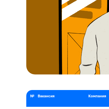
№
Вакансия
Компания