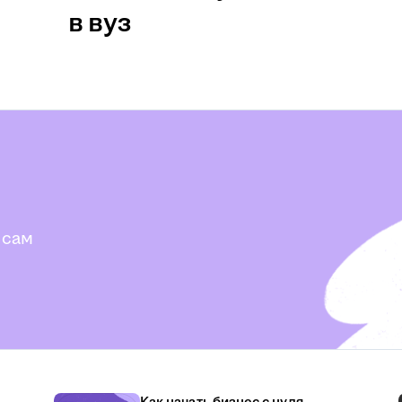
в вуз
 сам