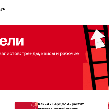
укт
ели
иалистов: тренды, кейсы и рабочие
Как «Ак Барс Дом» растит