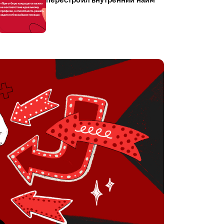
перестроил внутренний найм