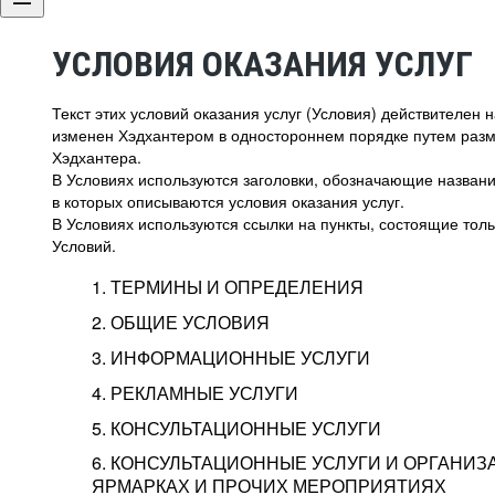
УСЛОВИЯ ОКАЗАНИЯ УСЛУГ
Текст этих условий оказания услуг (Условия) действителен
изменен Хэдхантером в одностороннем порядке путем раз
Хэдхантера.
В Условиях используются заголовки, обозначающие название
в которых описываются условия оказания услуг.
В Условиях используются ссылки на пункты, состоящие тольк
Условий.
1. ТЕРМИНЫ И ОПРЕДЕЛЕНИЯ
2. ОБЩИЕ УСЛОВИЯ
3. ИНФОРМАЦИОННЫЕ УСЛУГИ
1.1. Хэдхантер, или
Хэдхантер, ООО «Хэдх
4. РЕКЛАМНЫЕ УСЛУГИ
HeadHunter, или
г. Москва, внутригор
2.1. Типы и статусы регистрации
5. КОНСУЛЬТАЦИОННЫЕ УСЛУГИ
Исполнитель
Тверской,
2-я
Брестска
Типы регистрации
3.1. Предоставление доступа к базе данн
2.2. Активация услуг
6. КОНСУЛЬТАЦИОННЫЕ УСЛУГИ И ОРГАНИЗ
о трудоустройстве с возможностью просмо
Описание и активация
ЯРМАРКАХ И ПРОЧИХ МЕРОПРИЯТИЯХ
Хэдхантер — администра
2.1.1. Заказчику может быть присвоен один
4.0. Общие условия оказания рекламных ус