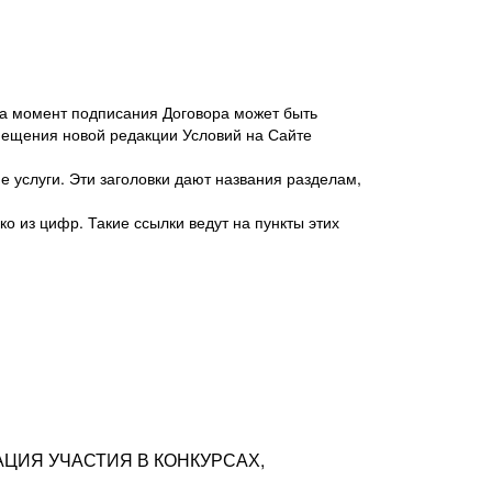
 на момент подписания Договора может быть
мещения новой редакции Условий на Сайте
 услуги. Эти заголовки дают названия разделам,
о из цифр. Такие ссылки ведут на пункты этих
антер», ИНН 7718620740, адрес: 125047,
одская территория Муниципальный округ
я улица, дом 48, помещ. 25
ых резюме с предложениями Соискателей
АЦИЯ УЧАСТИЯ В КОНКУРСАХ,
тра контактной информации Соискателя
тор сайтов: hh.ru, talantix.ru и других
 из Типов регистраций.
луг