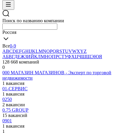
Поиск по названию компании
Россия
Все
0-9
A
B
C
D
E
F
G
H
I
J
K
L
M
N
O
P
Q
R
S
T
U
V
W
X
Y
Z
А
Б
В
Г
Д
Е
Ж
З
И
Й
К
Л
М
Н
О
П
Р
С
Т
У
Ф
Х
Ц
Ч
Ш
Щ
Э
Ю
Я
128 668 компаний
0
000 МАГАЗИН МАГАЗИНОВ - Эксперт по торговой
недвижимости
1 вакансия
01-СЕРВИС
1 вакансия
0250
2 вакансии
0.75 GROUP
15 вакансий
0901
1 вакансия
1