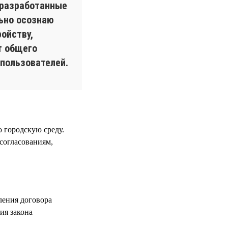
 разработанные
льно осознаю
ойству,
т общего
пользователей.
 городскую среду.
 согласованиям,
ления договора
ия закона