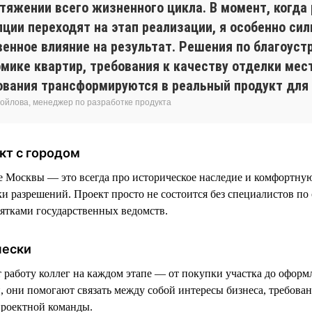
отяжении всего жизненного цикла. В момент, когда
пции переходят на этап реализации, я особенно си
енное влияние на результат. Решения по благоустр
омике квартир, требования к качеству отделки мес
ования трансформируются в реальный продукт для 
ойлова, менеджер по разработке продукта
кт с городом
е Москвы — это всегда про историческое наследие и комфортную
ки разрешений. Проект просто не состоится без специалистов по
сятками государственных ведомств.
чески
аботу коллег на каждом этапе — от покупки участка до оформ
, они помогают связать между собой интересы бизнеса, требован
проектной команды.