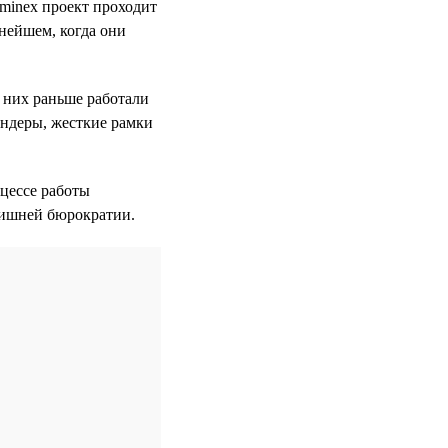
Sminex проект проходит
ьнейшем, когда они
 них раньше работали
ендеры, жесткие рамки
оцессе работы
лишней бюрократии.