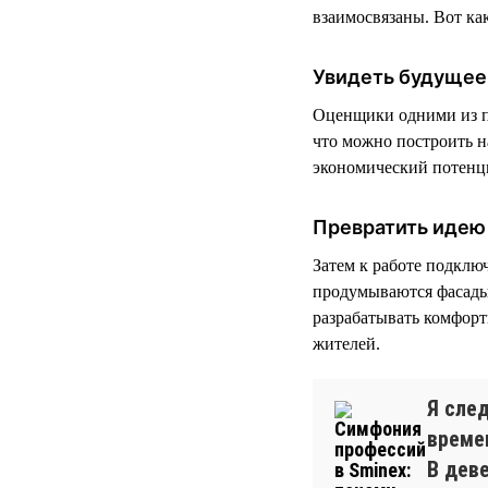
взаимосвязаны. Вот как
Увидеть будущее
Оценщики одними из п
что можно построить на
экономический потенц
Превратить идею 
Затем к работе подклю
продумываются фасады
разрабатывать комфор
жителей.
Я сле
време
В дев