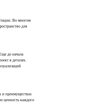
атации. Во многом
ространство для
Еще до начала
оект в деталях.
визуализаций
х и преимуществах
ли ценность каждого