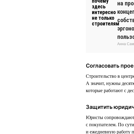
на пр
конце
собств
эргон
польз
Анна Сам
Согласовать прое
Строительство в центр
А значит, нужны десят
которые работают с де
Защитить юриди
Юристы сопровождают р
с покупателем. По сути
и ежедневную работу 