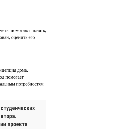
четы помогают понять,
ован, оценить его
онцепция дома,
од помогает
еальным потребностям
 студенческих
атора.
ции проекта