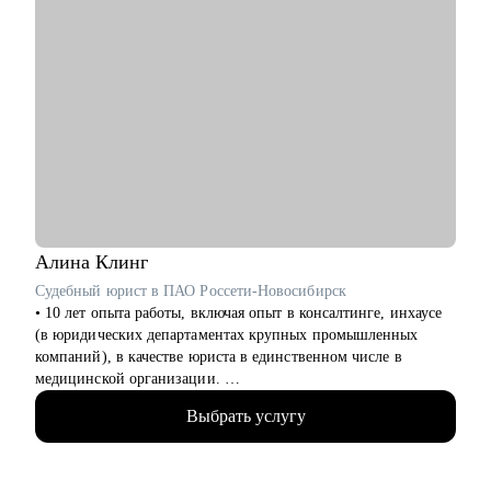
Алина
Клинг
Судебный юрист в ПАО Россети-Новосибирск
• 10 лет опыта работы, включая опыт в консалтинге, инхаусе
(в юридических департаментах крупных промышленных
компаний), в качестве юриста в единственном числе в
медицинской организации.
• Аккредитованный карьерный консультант, член проекта об
Выбрать услугу
управлении юридической карьерой «Карьера юриста».
• Автор блогов на юридическую тематику в соцсетях, автор
телеграм-канала «Карьера и жизнь юриста» на тему
построения и развития карьеры юриста.