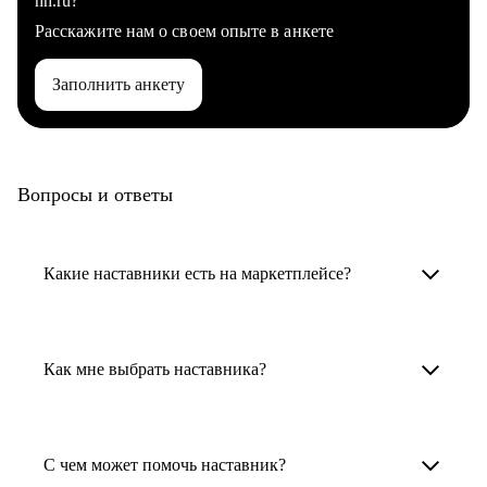
hh.ru?
Расскажите нам о своем опыте в анкете
Заполнить анкету
Вопросы и ответы
Какие наставники есть на маркетплейсе?
Карьерные наставники — это HR-
специалисты, карьерные консультанты,
Как мне выбрать наставника?
психологи, резюмерайтеры и менторы.
Умный поиск поможет в три клика выбрать
Менторы работают в ИТ, дизайне, других
наставника для достижения вашей цели.
С чем может помочь наставник?
узкоспециализированных сферах. Они